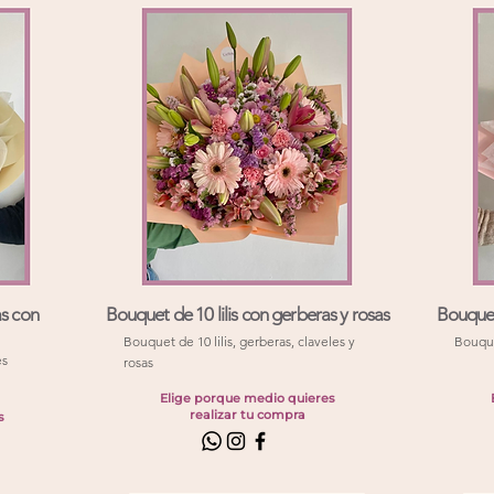
as con
Bouquet de 10 lilis con gerberas y rosas
Bouquet 
Bouquet de 10 lilis, gerberas, claveles y
Bouquet
es
rosas
Elige porque medio quieres
realizar tu compra
s