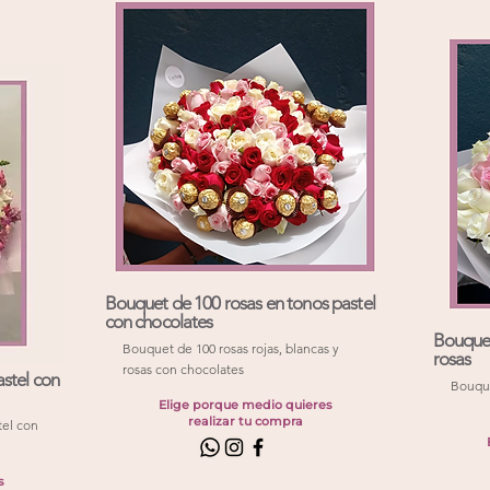
Bouquet de 100 rosas en tonos pastel
con chocolates
Bouquet
Bouquet de 100 rosas rojas, blancas y
rosas
rosas con chocolates
stel con
Bouque
Elige porque medio quieres
realizar tu compra
tel con
s