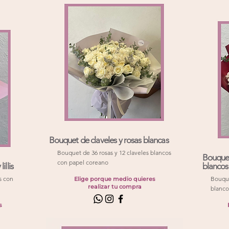
Bouquet de claveles y rosas blancas
Bouquet de 36 rosas y 12 claveles blancos
Bouquet
con papel coreano
illis
blancos
s con
Bouque
Elige porque medio quieres
realizar tu compra
blanco
s