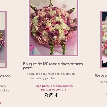
Bouquet de 150 rosas y claveles tonos
pastel
Bouquet de 150 rosas con claveles en
vos con
Bouquet
tonos pastel y perritos
Bouque
anco,
Elige porque medio quieres
realizar tu compra
 follaje
s