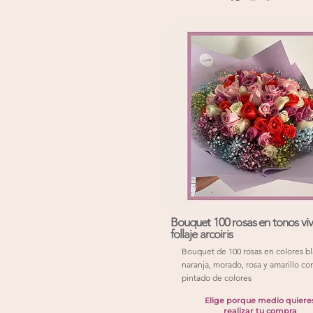
Bouquet 100 rosas en tonos vi
follaje arcoiris
Bouquet de 100 rosas en colores bl
naranja, morado, rosa y amarillo con
pintado de colores
Elige porque medio quiere
realizar tu compra