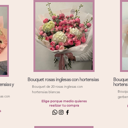
Bouquet rosas inglesas con hortensias
Bouquet 
ensias y
hortens
Bouquet de 20 rosas inglesas con
Bouque
hortensias blancas
sas con
gerber
Elige porque medio quieres
realizar tu compra
s