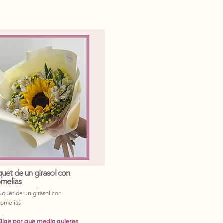
uet de un girasol con
omelias
quet de un girasol con
romelias
Elige por que medio quieres