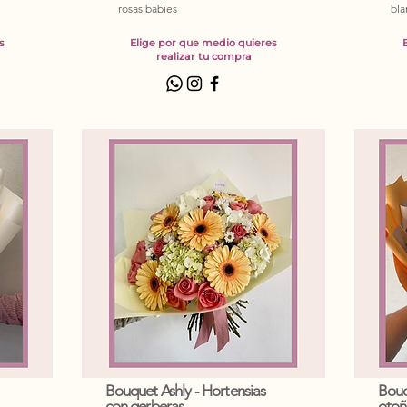
rosas babies
bla
s
Elige por que medio quieres
realizar tu compra
Bouquet Ashly - Hortensias
Bouq
con gerberas
otoñ