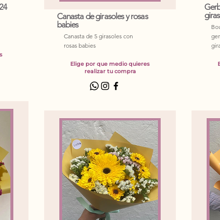
 24
Gerb
giras
Canasta de girasoles y rosas
babies
Bou
Canasta de 5 girasoles con
ger
rosas babies
gir
s
Elige por que medio quieres
realizar tu compra