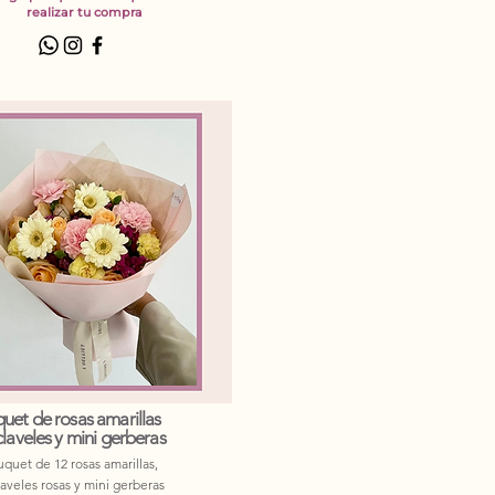
realizar tu compra
uet de rosas amarillas
claveles y mini gerberas
quet de 12 rosas amarillas,
laveles rosas y mini gerberas