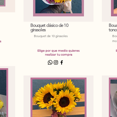
Bouquet clásico de 10
Bouq
girasoles
tono
Bouquet de 10 girasoles
Bou
mor
s
Elige por que medio quieres
realizar tu compra