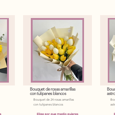
Bouquet de rosas amarillas
Bouq
con tulipanes blancos
astr
Bouquet de 24 rosas amarillas
Bou
con tulipanes blancos
ast
s
Elige por que medio quieres