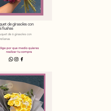
uet de girasoles con
s fiushas
quet de 6 girasoles con
elianas
Elige por que medio quieres
realizar tu compra