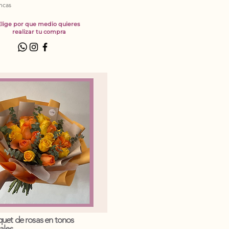
ncas
Elige por que medio quieres
realizar tu compra
uet de rosas en tonos
ales