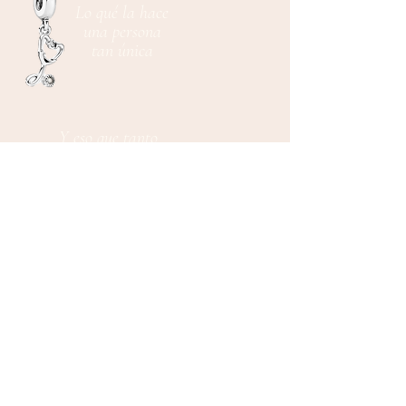
Lo qué la hace
una persona
tan única
Y eso que tanto
le apasiona